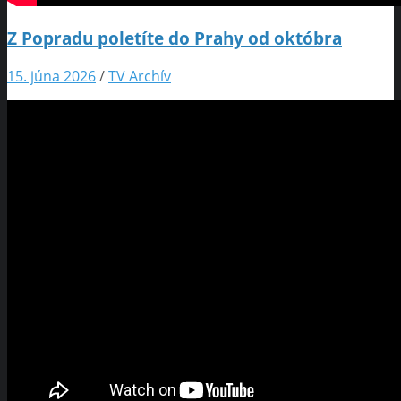
Z Popradu poletíte do Prahy od októbra
15. júna 2026
/
TV Archív