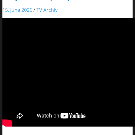
15. júna 2026
/
TV Archív