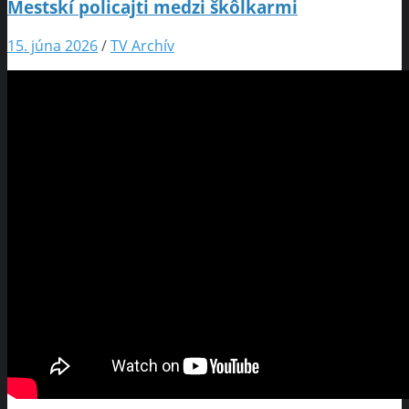
Mestskí policajti medzi škôlkarmi
15. júna 2026
/
TV Archív