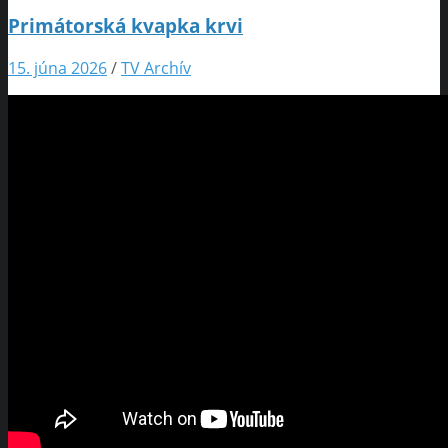
Primátorská kvapka krvi
15. júna 2026
/
TV Archív