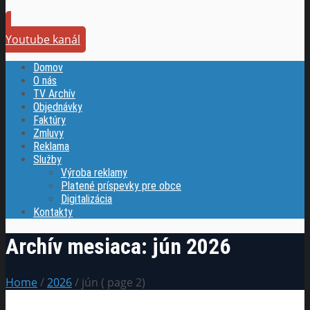
Youtube kanál
Domov
O nás
TV Archív
Objednávky
Faktúry
Zmluvy
Reklama
Služby
Výroba reklamy
Platené príspevky pre obce
Digitalizácia
Kontakty
Archív mesiaca:
jún 2026
Home
/
2026
/ jún ( page 2)