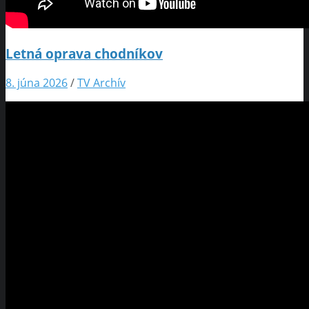
Letná oprava chodníkov
8. júna 2026
/
TV Archív