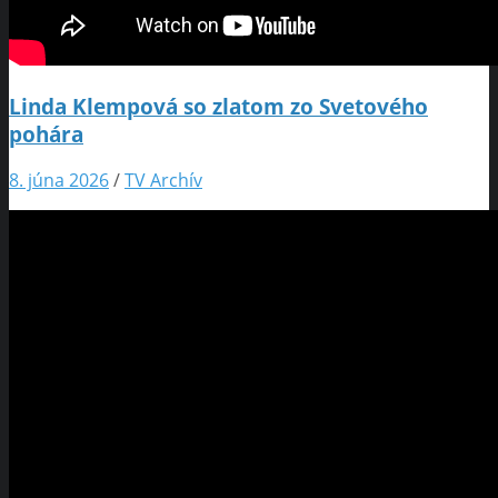
Linda Klempová so zlatom zo Svetového
pohára
8. júna 2026
/
TV Archív