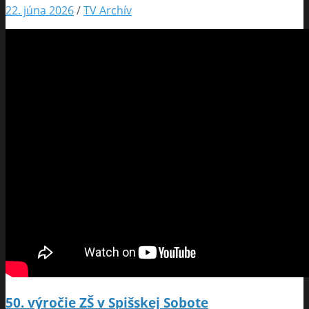
22. júna 2026
/
TV Archív
50. výročie ZŠ v Spišskej Sobote