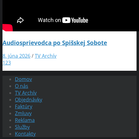
Audiosprievodca po Spišskej Sobote
8. júna 2026
/
TV Archív
1
2
3
Domov
O nás
TV Archív
Objednávky
Faktúry
Zmluvy
Reklama
Služby
Kontakty