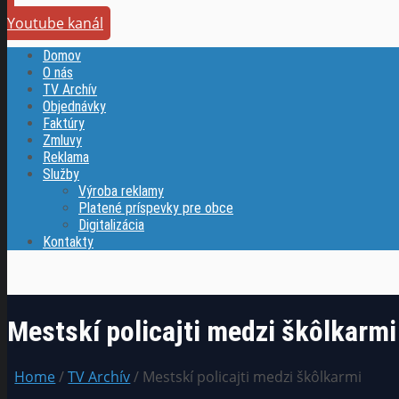
Youtube kanál
Domov
O nás
TV Archív
Objednávky
Faktúry
Zmluvy
Reklama
Služby
Výroba reklamy
Platené príspevky pre obce
Digitalizácia
Kontakty
Mestskí policajti medzi škôlkarmi
Home
/
TV Archív
/ Mestskí policajti medzi škôlkarmi