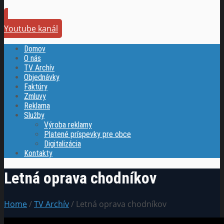
Youtube kanál
Domov
O nás
TV Archív
Objednávky
Faktúry
Zmluvy
Reklama
Služby
Výroba reklamy
Platené príspevky pre obce
Digitalizácia
Kontakty
Letná oprava chodníkov
Home
/
TV Archív
/ Letná oprava chodníkov