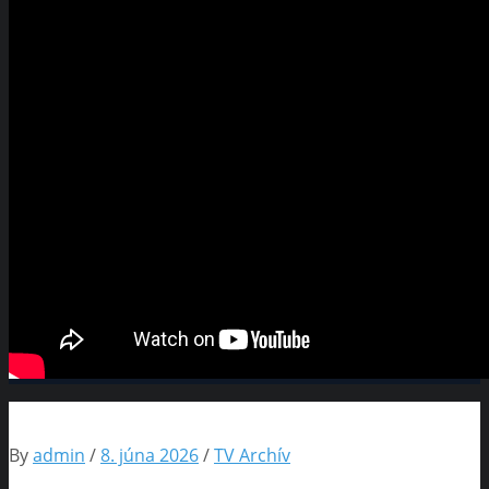
By
admin
/
8. júna 2026
/
TV Archív