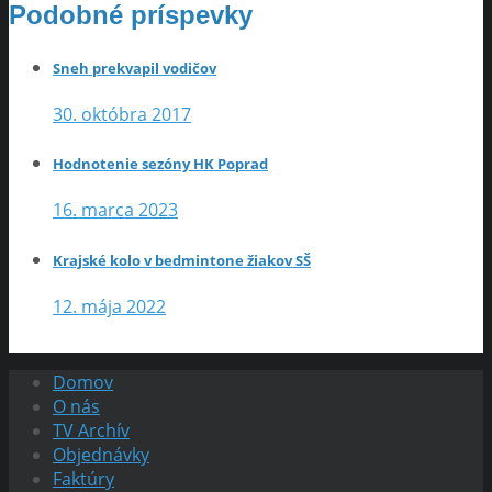
Podobné príspevky
Sneh prekvapil vodičov
30. októbra 2017
Hodnotenie sezóny HK Poprad
16. marca 2023
Krajské kolo v bedmintone žiakov SŠ
12. mája 2022
Domov
O nás
TV Archív
Objednávky
Faktúry