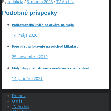
By
redakcia
/
3. marca 2025
/
TV Archív
Podobné príspevky
Podtatranská knižnica otvára 18. mája
14. mája 2020
Poprad sa pripravuje na príchod Mikuláša
25. novembra 2019
Malý zdroj znečisťovania ovzdušia treba nahlásiť
14. januára 2021
Domov
O nás
TV Archív