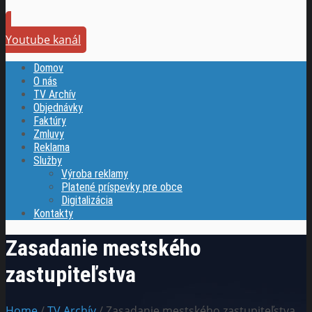
Youtube kanál
Domov
O nás
TV Archív
Objednávky
Faktúry
Zmluvy
Reklama
Služby
Výroba reklamy
Platené príspevky pre obce
Digitalizácia
Kontakty
Zasadanie mestského
zastupiteľstva
Home
/
TV Archív
/ Zasadanie mestského zastupiteľstva