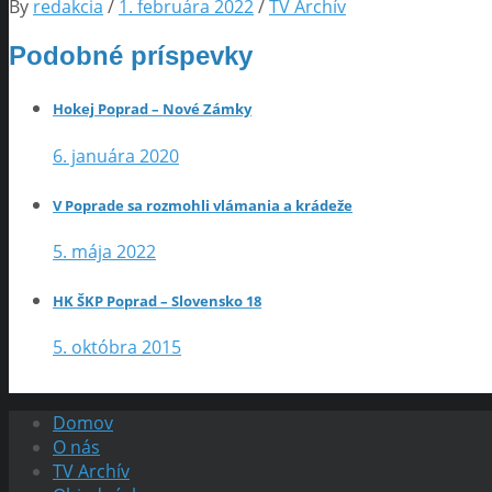
By
redakcia
/
1. februára 2022
/
TV Archív
Podobné príspevky
Hokej Poprad – Nové Zámky
6. januára 2020
V Poprade sa rozmohli vlámania a krádeže
5. mája 2022
HK ŠKP Poprad – Slovensko 18
5. októbra 2015
Domov
O nás
TV Archív