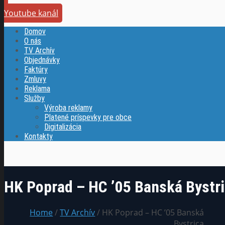
Youtube kanál
Domov
O nás
TV Archív
Objednávky
Faktúry
Zmluvy
Reklama
Služby
Výroba reklamy
Platené príspevky pre obce
Digitalizácia
Kontakty
HK Poprad – HC ’05 Banská Bystr
Home
/
TV Archív
/ HK Poprad – HC ’05 Banská
Bystrica