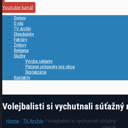
Youtube kanál
Domov
O nás
TV Archív
Objednávky
Faktúry
Zmluvy
Reklama
Služby
Výroba reklamy
Platené príspevky pre obce
Digitalizácia
Kontakty
Volejbalisti si vychutnali súťažný 
Home
/
TV Archív
/ Volejbalisti si vychutnali súťažný
návrat