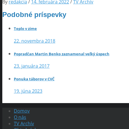
By
redakcia
/
14. februára 2022
/
TV Archív
Podobné príspevky
Teplo v zime
22. novembra 2018
Popradčan Martin Benko zaznamenal veľký úspech
23. januára 2017
Ponuka táborov v CVČ
19. júna 2023
Domov
O nás
TV Archív