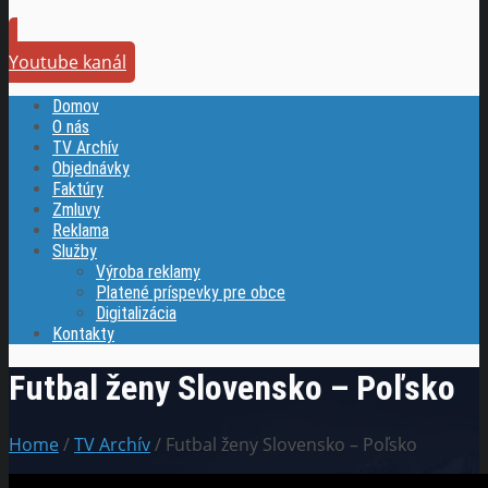
Youtube kanál
Domov
O nás
TV Archív
Objednávky
Faktúry
Zmluvy
Reklama
Služby
Výroba reklamy
Platené príspevky pre obce
Digitalizácia
Kontakty
Futbal ženy Slovensko – Poľsko
Home
/
TV Archív
/ Futbal ženy Slovensko – Poľsko