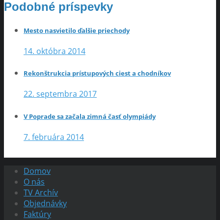
Podobné príspevky
Mesto nasvietilo ďalšie priechody
14. októbra 2014
Rekonštrukcia prístupových ciest a chodníkov
22. septembra 2017
V Poprade sa začala zimná časť olympiády
7. februára 2014
Domov
O nás
TV Archív
Objednávky
Faktúry