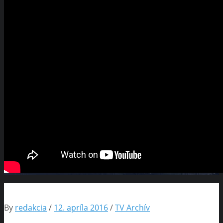
By
redakcia
/
12. apríla 2016
/
TV Archív