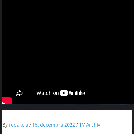
By
redakcia
/
15. decembra 2022
/
TV Archív