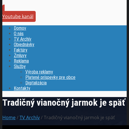
Youtube kanál
Domov
O nás
TV Archív
Objednávky
Faktúry
Zmluvy
Reklama
Služby
Výroba reklamy
Platené príspevky pre obce
Digitalizácia
Kontakty
Tradičný vianočný jarmok je späť
Home
/
TV Archív
/ Tradičný vianočný jarmok je späť