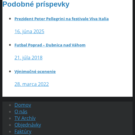
Podobné príspevky
Prezident Peter Pellegrini na festivale Viva Italia
16. júna 2025
Futbal Poprad – Dubnica nad Váhom
21. júla 2018
Výnimočné ocenenie
28. marca 2022
Domov
O nás
TV Archív
Objednávky
Faktúry