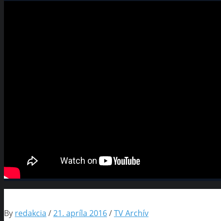
By
redakcia
/
21. apríla 2016
/
TV Archív