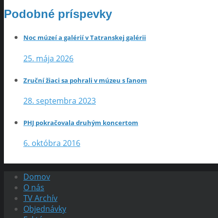
Podobné príspevky
Noc múzeí a galérií v Tatranskej galérii
25. mája 2026
Zruční žiaci sa pohrali v múzeu s ľanom
28. septembra 2023
PHJ pokračovala druhým koncertom
6. októbra 2016
Domov
O nás
TV Archív
Objednávky