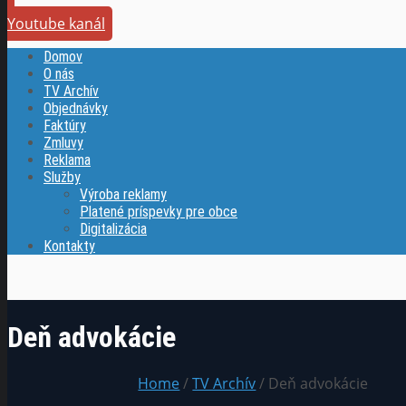
Youtube kanál
Domov
O nás
TV Archív
Objednávky
Faktúry
Zmluvy
Reklama
Služby
Výroba reklamy
Platené príspevky pre obce
Digitalizácia
Kontakty
Deň advokácie
Home
/
TV Archív
/ Deň advokácie