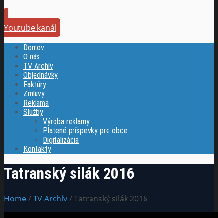
Youtube kanál
Domov
O nás
TV Archív
Objednávky
Faktúry
Zmluvy
Reklama
Služby
Výroba reklamy
Platené príspevky pre obce
Digitalizácia
Kontakty
Tatranský silák 2016
Home
/
TV Archív
/ Tatranský silák 2016