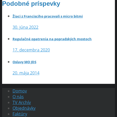
Podobné príspevky
Žiaci z Francisciho pracovali s micro bitmi
30. júna 2022
Regulačné opatrenia na popradských mostoch
17. decembra 2020
Oslavy MO JDS
20. mája 2014
Domov
O nás
TV Archív
Objednávky
Faktúry