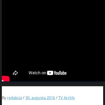
By
redakcia
/
30. augusta 2016
/
TV Archív