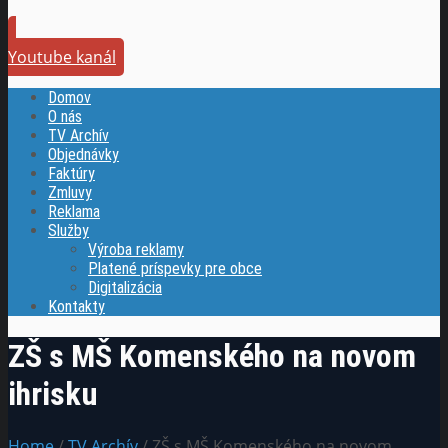
Youtube kanál
Domov
O nás
TV Archív
Objednávky
Faktúry
Zmluvy
Reklama
Služby
Výroba reklamy
Platené príspevky pre obce
Digitalizácia
Kontakty
ZŠ s MŠ Komenského na novom
ihrisku
Home
/
TV Archív
/ ZŠ s MŠ Komenského na novom