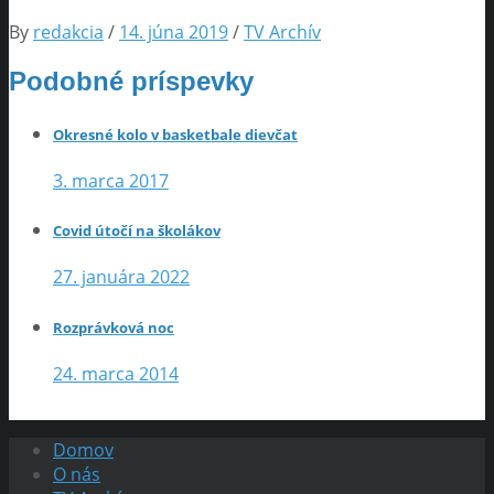
By
redakcia
/
14. júna 2019
/
TV Archív
Podobné príspevky
Okresné kolo v basketbale dievčat
3. marca 2017
Covid útočí na školákov
27. januára 2022
Rozprávková noc
24. marca 2014
Domov
O nás