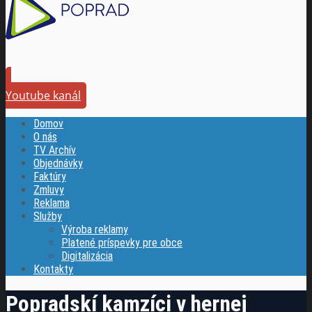
Youtube kanál
Domov
O nás
TV Archív
Objednávky
Faktúry
Zmluvy
Reklama
Služby
Výroba reklamy
Platené príspevky pre obce
Digitalizácia
Kontakty
Popradskí kamzíci v hernej