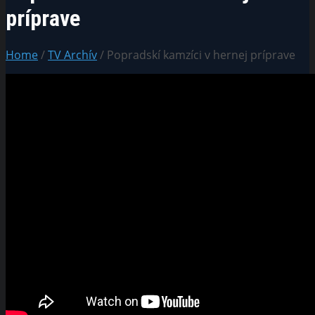
príprave
Home
/
TV Archív
/ Popradskí kamzíci v hernej príprave