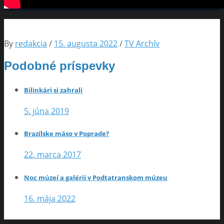
By
redakcia
/
15. augusta 2022
/
TV Archív
Podobné príspevky
Bilinkári si zahrali
5. júna 2019
Brazílske mäso v Poprade?
22. marca 2017
Noc múzeí a galérií v Podtatranskom múzeu
16. mája 2022