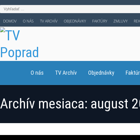
DOMOV
O NÁS
TV ARCHÍV
OBJEDNÁVKY
FAKTÚRY
ZMLUVY
RE
O nás
TV Archív
Objednávky
Faktú
Archív mesiaca:
august 