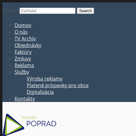
Search
Domov
O nás
TV Archív
Objednávky
Faktúry
Zmluvy
Reklama
Služby
Výroba reklamy
Platené príspevky pre obce
Digitalizácia
Kontakty