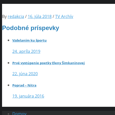
By
redakcia
/
16. júla 2018
/
TV Archív
Podobné príspevky
Vzdelaním ku športu
24. apríla 2019
Prvé vystúpenie poetky Eleny Šimkaninovej
22. júna 2020
Poprad – Nitra
19. januára 2016
Domov