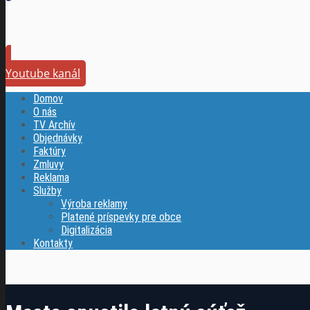
Youtube kanál
Domov
O nás
TV Archív
Objednávky
Faktúry
Zmluvy
Reklama
Služby
Výroba reklamy
Platené príspevky pre obce
Digitalizácia
Kontakty