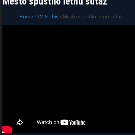
Mesto spustilo letnú súťaž
Home
/
TV Archív
/ Mesto spustilo letnú súťaž