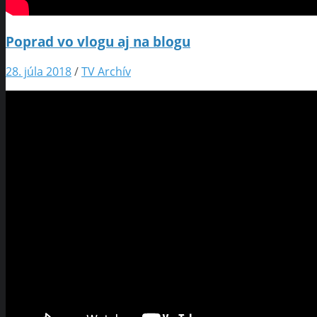
Poprad vo vlogu aj na blogu
28. júla 2018
/
TV Archív