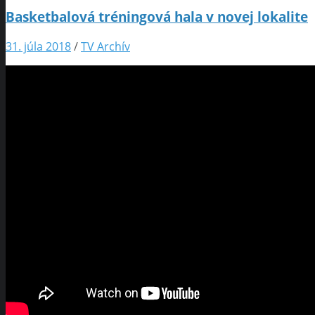
Basketbalová tréningová hala v novej lokalite
31. júla 2018
/
TV Archív