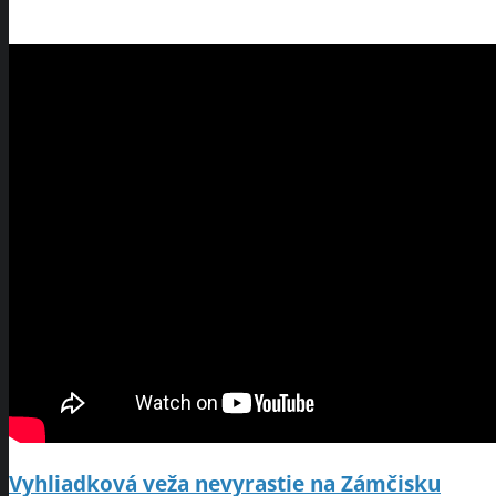
Vyhliadková veža nevyrastie na Zámčisku