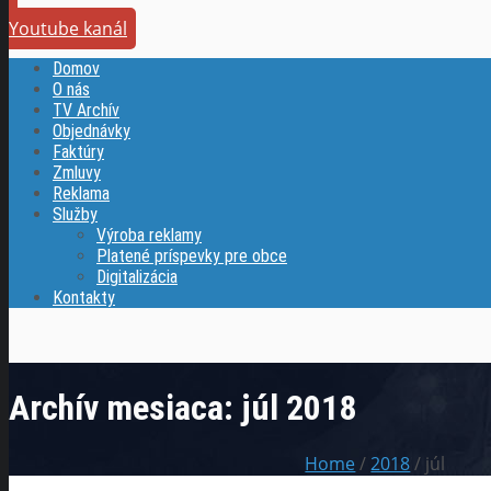
Youtube kanál
Domov
O nás
TV Archív
Objednávky
Faktúry
Zmluvy
Reklama
Služby
Výroba reklamy
Platené príspevky pre obce
Digitalizácia
Kontakty
Archív mesiaca:
júl 2018
Home
/
2018
/ júl