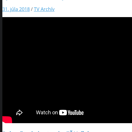
31. júla 2018
/
TV Archív