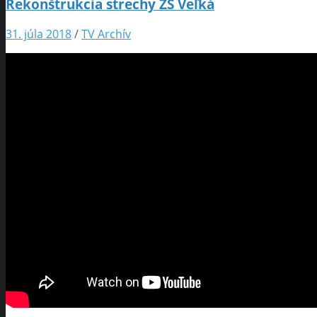
Rekonštrukcia strechy ZŠ Veľká
31. júla 2018
/
TV Archív