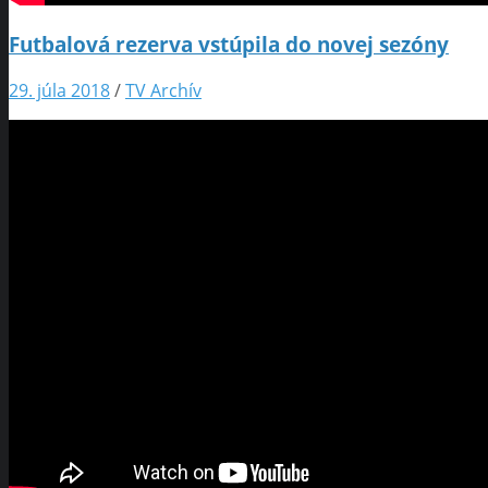
Futbalová rezerva vstúpila do novej sezóny
29. júla 2018
/
TV Archív