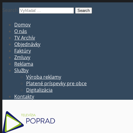
Search
Domov
O nás
TV Archív
Objednávky
Faktúry
Zmluvy
Reklama
Služby
Výroba reklamy
Platené príspevky pre obce
Digitalizácia
Kontakty