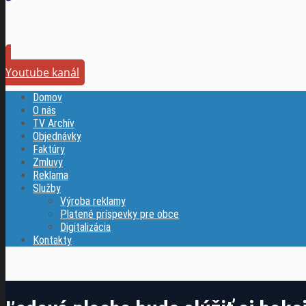
Youtube kanál
Domov
O nás
TV Archív
Objednávky
Faktúry
Zmluvy
Reklama
Služby
Výroba reklamy
Platené príspevky pre obce
Digitalizácia
Kontakty