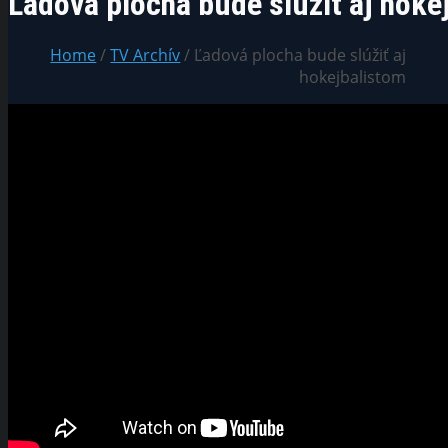
Ľadová plocha bude slúžiť aj hoke
Home
/
TV Archív
/ Ľadová plocha bude slúžiť aj
hokejbalistom