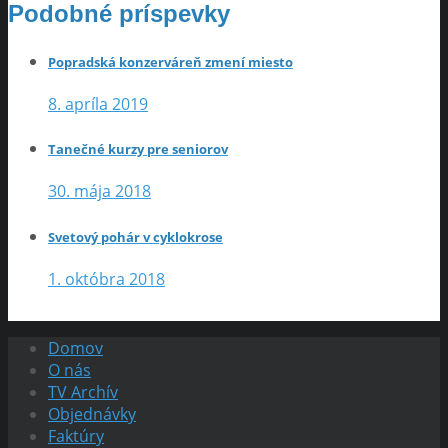
Podobné príspevky
Popradská konzerváreň zmení miesto
8. apríla 2019
Tanečné kurzy pre seniorov
30. mája 2018
Svetový pohár v cyklokrose
1. októbra 2018
Domov
O nás
TV Archív
Objednávky
Faktúry