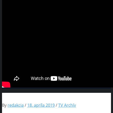
By
redakcia
/
18. apríla 2019
/
TV Archív