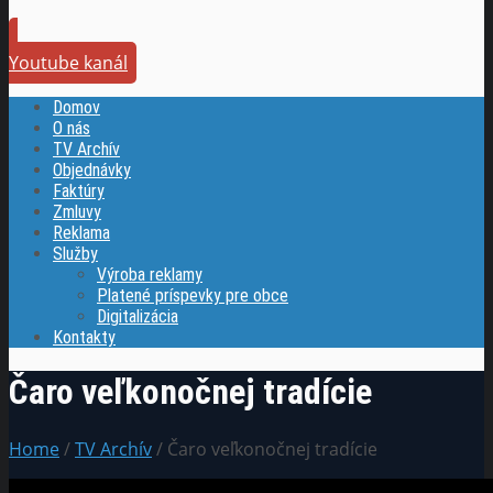
Youtube kanál
Domov
O nás
TV Archív
Objednávky
Faktúry
Zmluvy
Reklama
Služby
Výroba reklamy
Platené príspevky pre obce
Digitalizácia
Kontakty
Čaro veľkonočnej tradície
Home
/
TV Archív
/ Čaro veľkonočnej tradície