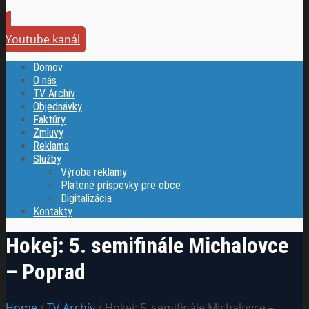
Youtube kanál
Domov
O nás
TV Archív
Objednávky
Faktúry
Zmluvy
Reklama
Služby
Výroba reklamy
Platené príspevky pre obce
Digitalizácia
Kontakty
Hokej: 5. semifinále Michalovce
– Poprad
Home
/
TV Archív
/ Hokej: 5. semifinále Michalovce –