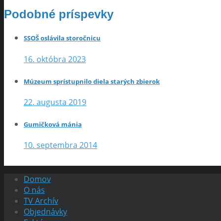
Podobné príspevky
SSOŠ oslávila storočnicu
16. októbra 2023
Múzeum sprístupnilo diela starých zbierok
22. augusta 2019
Gumičková mánia
10. septembra 2014
Domov
O nás
TV Archív
Objednávky