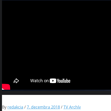
By
redakcia
/
7. decembra 2018
/
TV Archív