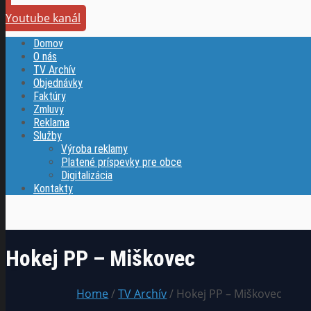
Youtube kanál
Domov
O nás
TV Archív
Objednávky
Faktúry
Zmluvy
Reklama
Služby
Výroba reklamy
Platené príspevky pre obce
Digitalizácia
Kontakty
Hokej PP – Miškovec
Home
/
TV Archív
/ Hokej PP – Miškovec