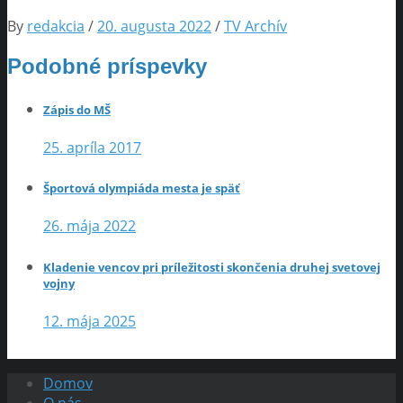
By
redakcia
/
20. augusta 2022
/
TV Archív
Podobné príspevky
Zápis do MŠ
25. apríla 2017
Športová olympiáda mesta je späť
26. mája 2022
Kladenie vencov pri príležitosti skončenia druhej svetovej
vojny
12. mája 2025
Domov
O nás