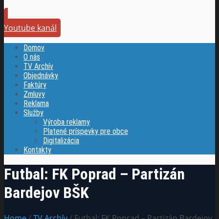
Youtube kanál
Domov
O nás
TV Archív
Objednávky
Faktúry
Zmluvy
Reklama
Služby
Výroba reklamy
Platené príspevky pre obce
Digitalizácia
Kontakty
Futbal: FK Poprad – Partizán
Bardejov BŠK
Home
/
TV Archív
/ Futbal: FK Poprad – Partizán Bardejov