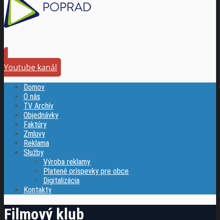
Youtube kanál
Domov
O nás
TV Archív
Objednávky
Faktúry
Zmluvy
Reklama
Služby
Výroba reklamy
Platené príspevky pre obce
Digitalizácia
Kontakty
Filmový klub