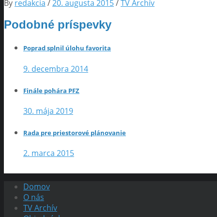
By
redakcia
/
20. augusta 2015
/
TV Archív
Podobné príspevky
Poprad splnil úlohu favorita
9. decembra 2014
Finále pohára PFZ
30. mája 2019
Rada pre priestorové plánovanie
2. marca 2015
Domov
O nás
TV Archív