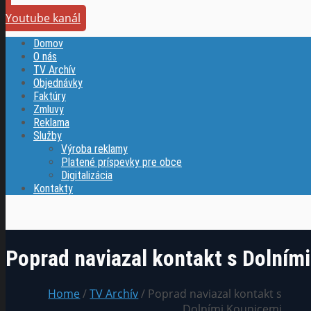
Youtube kanál
Domov
O nás
TV Archív
Objednávky
Faktúry
Zmluvy
Reklama
Služby
Výroba reklamy
Platené príspevky pre obce
Digitalizácia
Kontakty
Poprad naviazal kontakt s Dolním
Home
/
TV Archív
/ Poprad naviazal kontakt s
Dolními Kounicemi