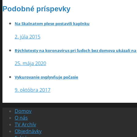
Podobné príspevky
Na Skalnatom plese postavili kaplnku
2. júla 2015
Rýchlotesty na koronavírus pri ľuďoch bez domova ukázali n
25. mája 2020
Vykurovanie ovplyvňuje počasie
9. októbra 2017
Domov
O nás
TV Archív
Objednávky