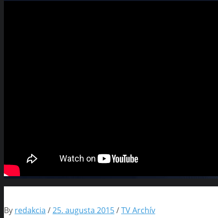
By
redakcia
/
25. augusta 2015
/
TV Archív