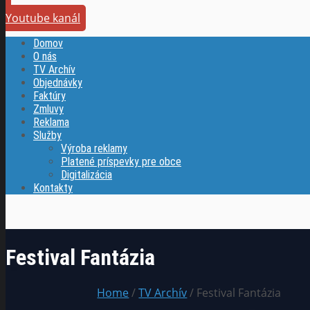
Youtube kanál
Domov
O nás
TV Archív
Objednávky
Faktúry
Zmluvy
Reklama
Služby
Výroba reklamy
Platené príspevky pre obce
Digitalizácia
Kontakty
Festival Fantázia
Home
/
TV Archív
/ Festival Fantázia