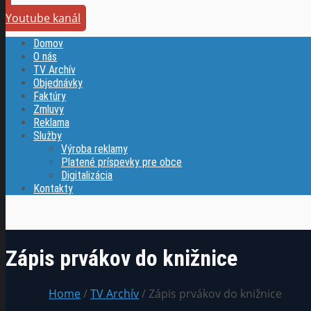
Youtube kanál
Domov
O nás
TV Archív
Objednávky
Faktúry
Zmluvy
Reklama
Služby
Výroba reklamy
Platené príspevky pre obce
Digitalizácia
Kontakty
Zápis prvákov do knižnice
Home
/
TV Archív
/ Zápis prvákov do knižnice