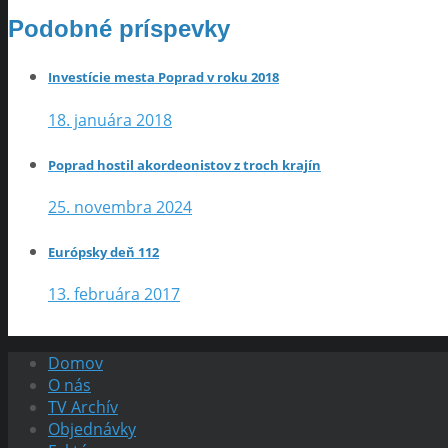
Podobné príspevky
Investície mesta Poprad v roku 2018
18. januára 2018
Poprad hostil akordeonistov z troch krajín
25. novembra 2024
Európsky deň 112
13. februára 2017
Domov
O nás
TV Archív
Objednávky