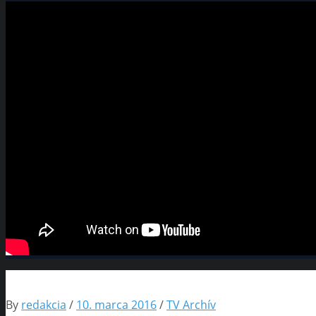
By
redakcia
/
10. marca 2016
/
TV Archív