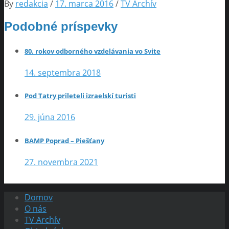
By
redakcia
/
17. marca 2016
/
TV Archív
Podobné príspevky
80. rokov odborného vzdelávania vo Svite
14. septembra 2018
Pod Tatry prileteli izraelskí turisti
29. júna 2016
BAMP Poprad – Piešťany
27. novembra 2021
Domov
O nás
TV Archív