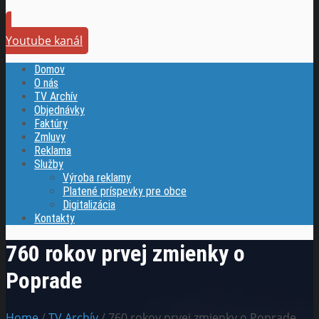
Youtube kanál
Domov
O nás
TV Archív
Objednávky
Faktúry
Zmluvy
Reklama
Služby
Výroba reklamy
Platené príspevky pre obce
Digitalizácia
Kontakty
760 rokov prvej zmienky o
Poprade
Home
/
TV Archív
/ 760 rokov prvej zmienky o Poprade