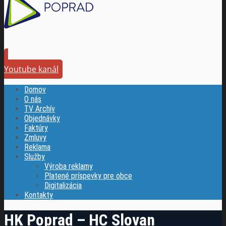
Youtube kanál
Domov
O nás
TV Archív
Objednávky
Faktúry
Zmluvy
Reklama
Služby
Výroba reklamy
Platené príspevky pre obce
Digitalizácia
Kontakty
HK Poprad – HC Slovan