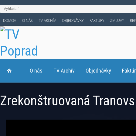
DOMOV
O NÁS
TV ARCHÍV
OBJEDNÁVKY
FAKTÚRY
ZMLUVY
RE
O nás
TV Archív
Objednávky
Faktú
Zrekonštruovaná Tranovs