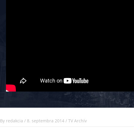
By
redakcia
/
8. septembra 2014
/
TV Archív