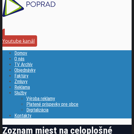
Youtube kanál
Domov
O nás
TV Archív
Objednávky
Faktúry
Zmluvy
Reklama
Služby
Výroba reklamy
Platené príspevky pre obce
Digitalizácia
Kontakty
Zoznam miest na celoplošné