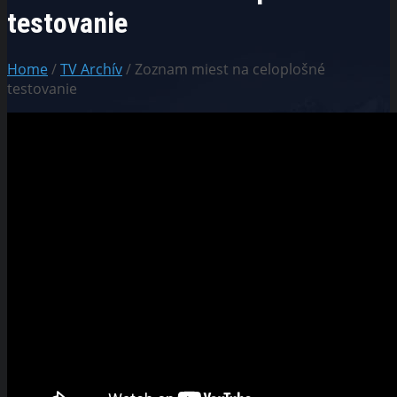
testovanie
Home
/
TV Archív
/ Zoznam miest na celoplošné
testovanie