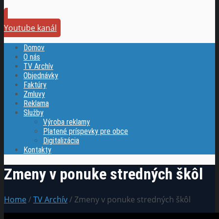
Youtube kanál
Domov
O nás
TV Archív
Objednávky
Faktúry
Zmluvy
Reklama
Služby
Výroba reklamy
Platené príspevky pre obce
Digitalizácia
Kontakty
Zmeny v ponuke stredných škôl
Home
/
TV Archív
/ Zmeny v ponuke stredných škôl