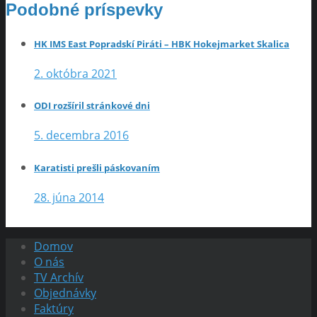
Podobné príspevky
HK IMS East Popradskí Piráti – HBK Hokejmarket Skalica
2. októbra 2021
ODI rozšíril stránkové dni
5. decembra 2016
Karatisti prešli páskovaním
28. júna 2014
Domov
O nás
TV Archív
Objednávky
Faktúry