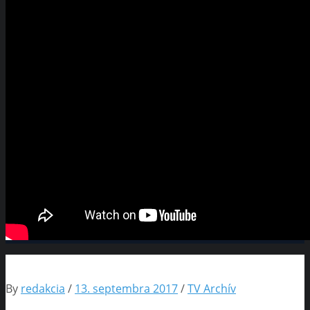
By
redakcia
/
13. septembra 2017
/
TV Archív