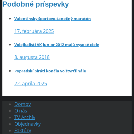
Podobné príspevky
Valentínsky športovo-tanečný maratón
17. februára 2025
Volejbalisti VK Junior 2012 majú vysoké ciele
8. augusta 2018
Popradskí piráti končia vo štvrťfinále
22. apríla 2025
Domov
O nás
TV Archív
Objednávky
Faktúry