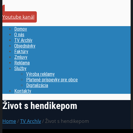
Youtube kanál
Domov
O nás
TV Archív
Objednávky
Faktúry
Zmluvy
Reklama
Služby
Výroba reklamy
Platené príspevky pre obce
Digitalizácia
Kontakty
Život s hendikepom
Home
/
TV Archív
/ Život s hendikepom