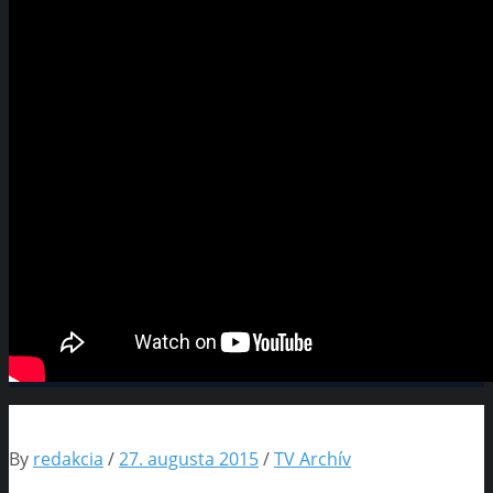
By
redakcia
/
27. augusta 2015
/
TV Archív