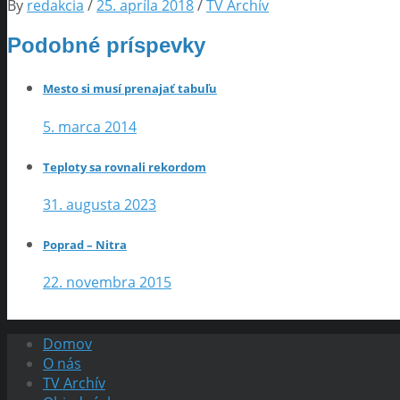
By
redakcia
/
25. apríla 2018
/
TV Archív
Podobné príspevky
Mesto si musí prenajať tabuľu
5. marca 2014
Teploty sa rovnali rekordom
31. augusta 2023
Poprad – Nitra
22. novembra 2015
Domov
O nás
TV Archív