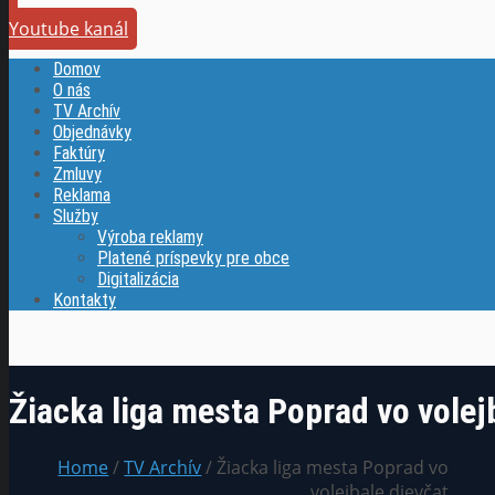
Youtube kanál
Domov
O nás
TV Archív
Objednávky
Faktúry
Zmluvy
Reklama
Služby
Výroba reklamy
Platené príspevky pre obce
Digitalizácia
Kontakty
Žiacka liga mesta Poprad vo volej
Home
/
TV Archív
/ Žiacka liga mesta Poprad vo
volejbale dievčat