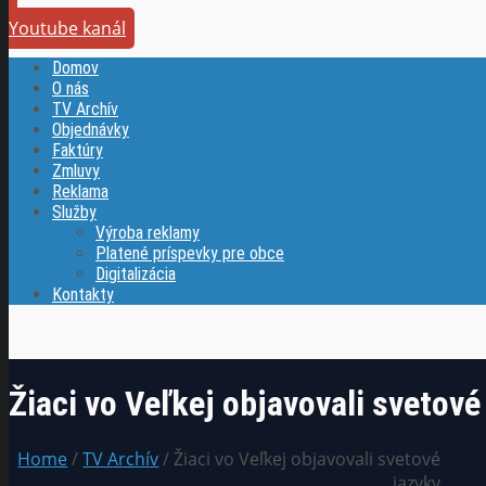
Youtube kanál
Domov
O nás
TV Archív
Objednávky
Faktúry
Zmluvy
Reklama
Služby
Výroba reklamy
Platené príspevky pre obce
Digitalizácia
Kontakty
Žiaci vo Veľkej objavovali svetové
Home
/
TV Archív
/ Žiaci vo Veľkej objavovali svetové
jazyky