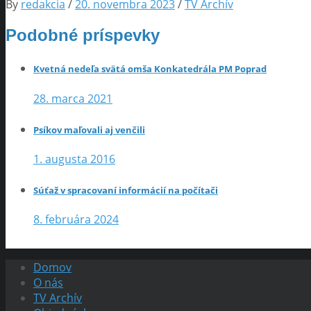
By
redakcia
/
20. novembra 2023
/
TV Archív
Podobné príspevky
Kvetná nedeľa svätá omša Konkatedrála PM Poprad
28. marca 2021
Psíkov maľovali aj venčili
1. augusta 2016
Súťaž v spracovaní informácií na počítači
8. februára 2024
Domov
O nás
TV Archív