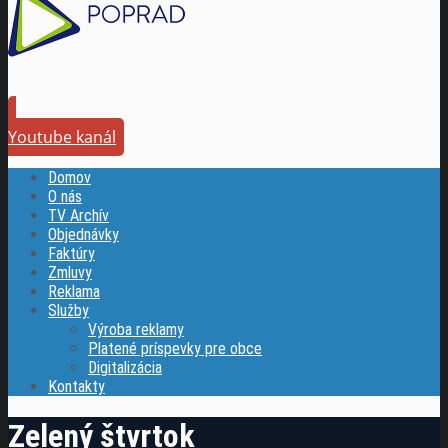
Youtube kanál
Domov
O nás
TV Archív
Objednávky
Faktúry
Zmluvy
Reklama
Služby
Výroba reklamy
Platené príspevky pre obce
Digitalizácia
Kontakty
Zelený štvrtok