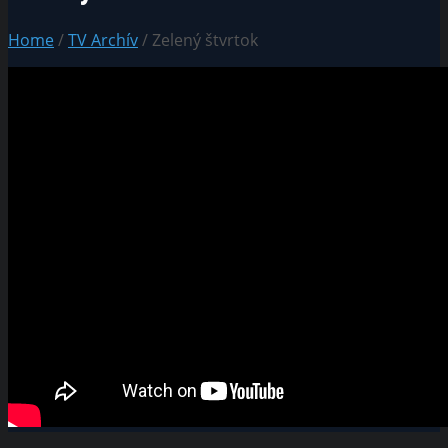
Home
/
TV Archív
/ Zelený štvrtok