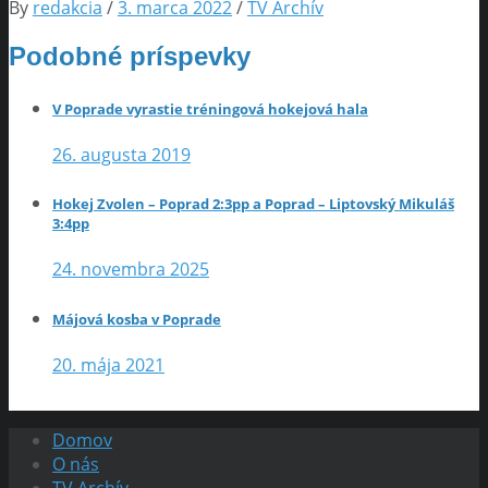
By
redakcia
/
3. marca 2022
/
TV Archív
Podobné príspevky
V Poprade vyrastie tréningová hokejová hala
26. augusta 2019
Hokej Zvolen – Poprad 2:3pp a Poprad – Liptovský Mikuláš
3:4pp
24. novembra 2025
Májová kosba v Poprade
20. mája 2021
Domov
O nás
TV Archív