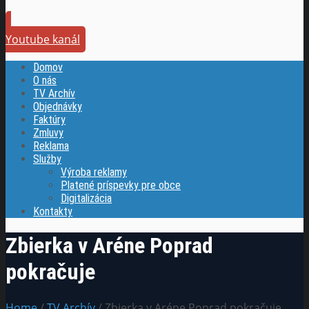
Youtube kanál
Domov
O nás
TV Archív
Objednávky
Faktúry
Zmluvy
Reklama
Služby
Výroba reklamy
Platené príspevky pre obce
Digitalizácia
Kontakty
Zbierka v Aréne Poprad
pokračuje
Home
/
TV Archív
/ Zbierka v Aréne Poprad pokračuje