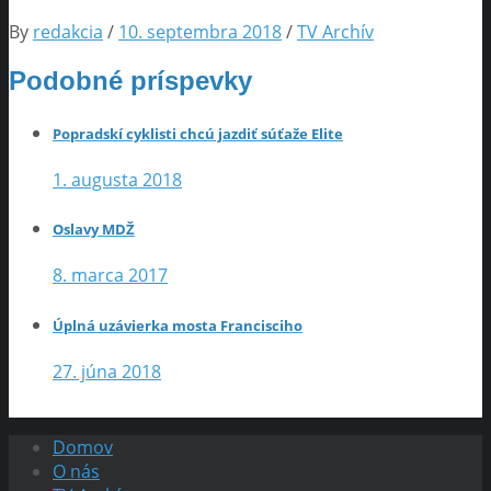
By
redakcia
/
10. septembra 2018
/
TV Archív
Podobné príspevky
Popradskí cyklisti chcú jazdiť súťaže Elite
1. augusta 2018
Oslavy MDŽ
8. marca 2017
Úplná uzávierka mosta Francisciho
27. júna 2018
Domov
O nás