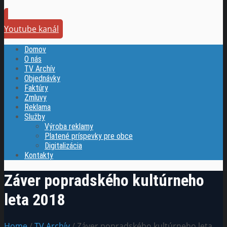
Youtube kanál
Domov
O nás
TV Archív
Objednávky
Faktúry
Zmluvy
Reklama
Služby
Výroba reklamy
Platené príspevky pre obce
Digitalizácia
Kontakty
Záver popradského kultúrneho
leta 2018
Home
/
TV Archív
/ Záver popradského kultúrneho leta