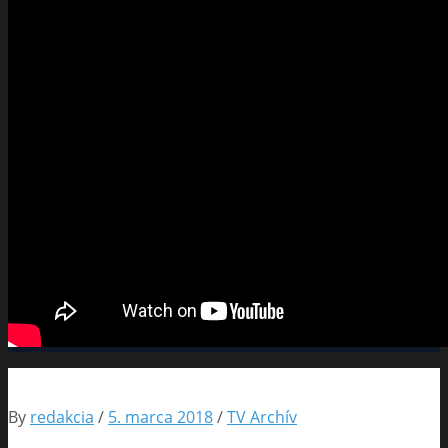
By
redakcia
/
5. marca 2018
/
TV Archív