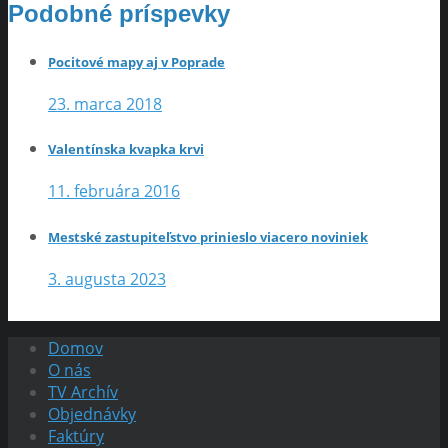
Podobné príspevky
Pocitové mapy aj v Poprade
23. marca 2018
Valentínska kvapka krvi
11. februára 2016
Mestské zastupiteľstvo prinieslo viacero noviniek
3. augusta 2023
Domov
O nás
TV Archív
Objednávky
Faktúry