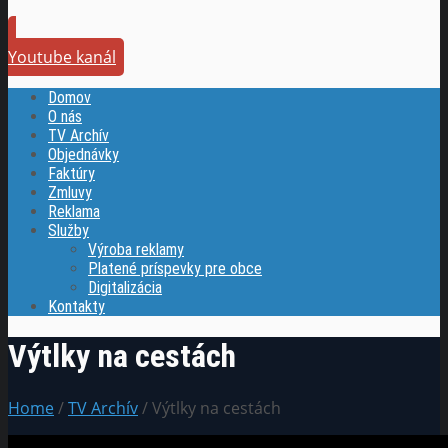
Youtube kanál
Domov
O nás
TV Archív
Objednávky
Faktúry
Zmluvy
Reklama
Služby
Výroba reklamy
Platené príspevky pre obce
Digitalizácia
Kontakty
Výtlky na cestách
Home
/
TV Archív
/ Výtlky na cestách