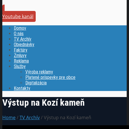
Youtube kanál
Domov
O nás
TV Archív
Objednávky
Faktúry
Zmluvy
Reklama
Služby
Výroba reklamy
Platené príspevky pre obce
Digitalizácia
Kontakty
Výstup na Kozí kameň
Home
/
TV Archív
/ Výstup na Kozí kameň