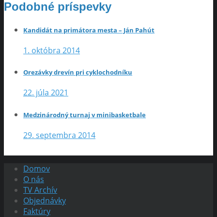
Podobné príspevky
Kandidát na primátora mesta – Ján Pahút
1. októbra 2014
Orezávky drevín pri cyklochodníku
22. júla 2021
Medzinárodný turnaj v minibasketbale
29. septembra 2014
Domov
O nás
TV Archív
Objednávky
Faktúry