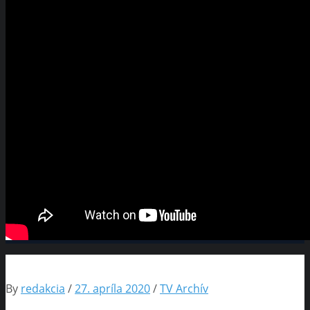
By
redakcia
/
27. apríla 2020
/
TV Archív