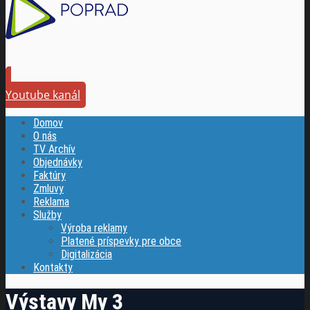
Youtube kanál
Domov
O nás
TV Archív
Objednávky
Faktúry
Zmluvy
Reklama
Služby
Výroba reklamy
Platené príspevky pre obce
Digitalizácia
Kontakty
Výstavy My 3