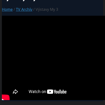
Home
/
TV Archív
/ Výstavy My 3