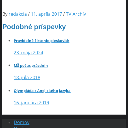
By
redakcia
/
11. apríla 2017
/
TV Archív
Podobné príspevky
Pravidelné čistenie pieskovísk
23. mája 2024
MŠ počas prázdnin
18. júla 2018
Olympiáda z Anglického jazyka
16. januára 2019
Domov