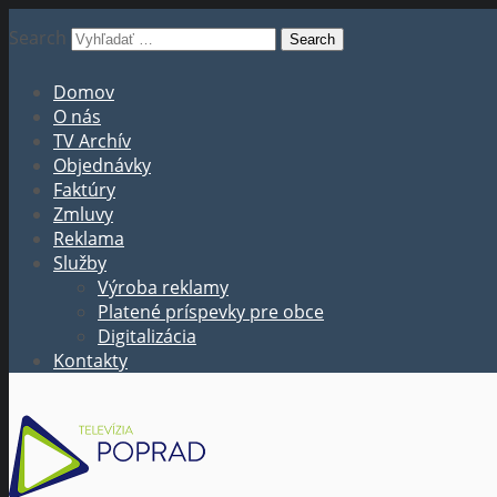
Search
Domov
O nás
TV Archív
Objednávky
Faktúry
Zmluvy
Reklama
Služby
Výroba reklamy
Platené príspevky pre obce
Digitalizácia
Kontakty