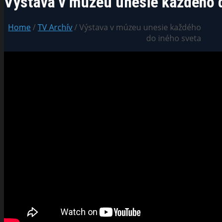
Výstava v múzeu unesie každého d
Home
/
TV Archív
/ Výstava v múzeu unesie každého
do iného sveta