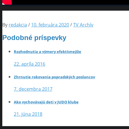
By
redakcia
/
10. februára 2020
/
TV Archív
Podobné príspevky
Rozhodnutia a výmery efektívnejšie
22. apríla 2016
Zhrnutie rokovania popradských poslancov
7. decembra 2017
Ako vychovávajú deti v JUDO klube
21. júna 2018