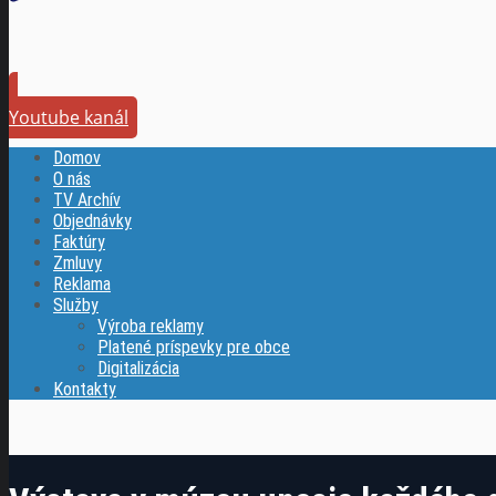
Youtube kanál
Domov
O nás
TV Archív
Objednávky
Faktúry
Zmluvy
Reklama
Služby
Výroba reklamy
Platené príspevky pre obce
Digitalizácia
Kontakty