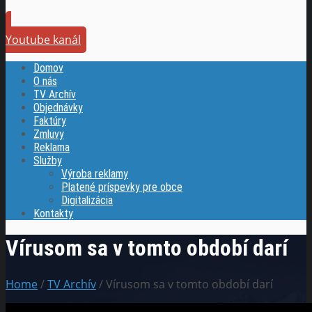
Youtube kanál
Domov
O nás
TV Archív
Objednávky
Faktúry
Zmluvy
Reklama
Služby
Výroba reklamy
Platené príspevky pre obce
Digitalizácia
Kontakty
Vírusom sa v tomto období darí
Home
/
TV Archív
/ Vírusom sa v tomto období darí