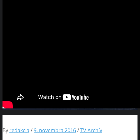
By
redakcia
/
9. novembra 2016
/
TV Archív