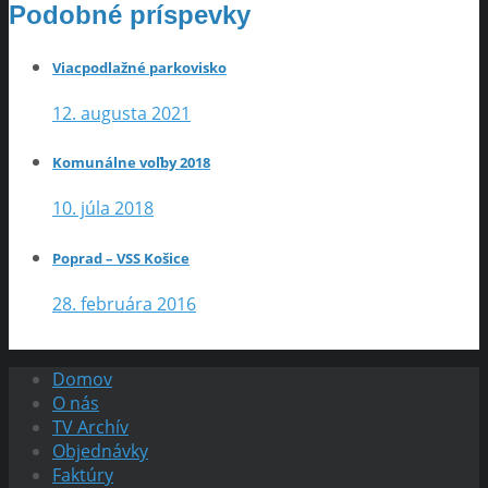
Podobné príspevky
Viacpodlažné parkovisko
12. augusta 2021
Komunálne voľby 2018
10. júla 2018
Poprad – VSS Košice
28. februára 2016
Domov
O nás
TV Archív
Objednávky
Faktúry