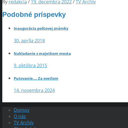
By
redakcia
/
19. decembra 2022
/
TV Archív
Podobné príspevky
Inaugurácia poštovej známky
30. apríla 2018
Nakladanie s majetkom mesta
9. októbra 2015
Putovanie…. Za svetlom
14. novembra 2024
Domov
O nás
TV Archív