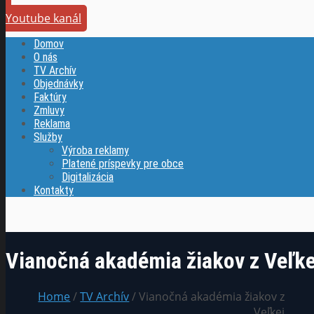
Youtube kanál
Domov
O nás
TV Archív
Objednávky
Faktúry
Zmluvy
Reklama
Služby
Výroba reklamy
Platené príspevky pre obce
Digitalizácia
Kontakty
Vianočná akadémia žiakov z Veľke
Home
/
TV Archív
/ Vianočná akadémia žiakov z
Veľkej