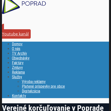
Youtube kanál
Domov
O nás
TV Archív
Objednávky
Faktúry
Zmluvy
Reklama
Služby
Výroba reklamy
Platené príspevky pre obce
Digitalizácia
Kontakty
Verejné korčuľovanie v Poprade