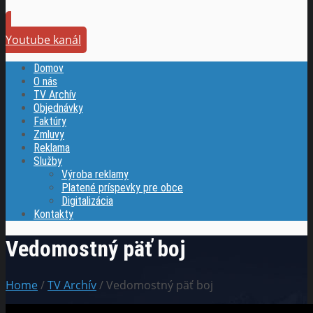
Youtube kanál
Domov
O nás
TV Archív
Objednávky
Faktúry
Zmluvy
Reklama
Služby
Výroba reklamy
Platené príspevky pre obce
Digitalizácia
Kontakty
Vedomostný päť boj
Home
/
TV Archív
/ Vedomostný päť boj