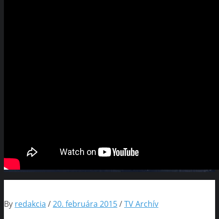
By
redakcia
/
20. februára 2015
/
TV Archív