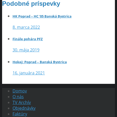
Podobné príspevky
HK Poprad – HC ’05 Banská Bystrica
8. marca 2022
Finále pohára PFZ
30. mája 2019
Hokej: Poprad – Banská Bystrica
16. januára 2021
Domov
O nás
TV Archív
Objednávky
Faktúry