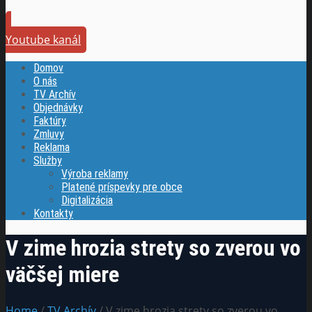
Youtube kanál
Domov
O nás
TV Archív
Objednávky
Faktúry
Zmluvy
Reklama
Služby
Výroba reklamy
Platené príspevky pre obce
Digitalizácia
Kontakty
V zime hrozia strety so zverou vo
väčšej miere
Home
/
TV Archív
/ V zime hrozia strety so zverou vo