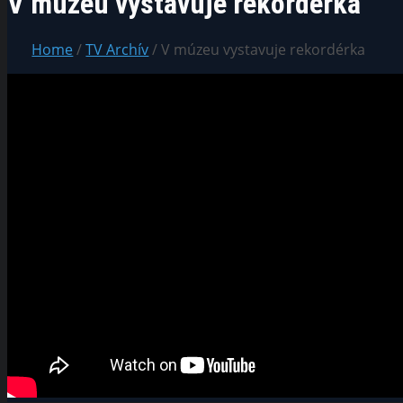
V múzeu vystavuje rekordérka
Home
/
TV Archív
/ V múzeu vystavuje rekordérka