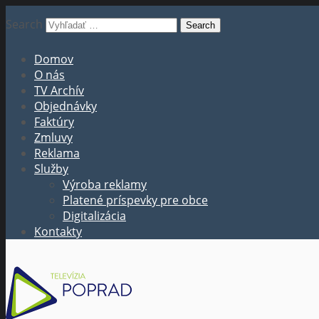
Search
Domov
O nás
TV Archív
Objednávky
Faktúry
Zmluvy
Reklama
Služby
Výroba reklamy
Platené príspevky pre obce
Digitalizácia
Kontakty