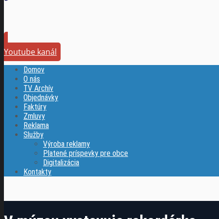
Youtube kanál
Domov
O nás
TV Archív
Objednávky
Faktúry
Zmluvy
Reklama
Služby
Výroba reklamy
Platené príspevky pre obce
Digitalizácia
Kontakty