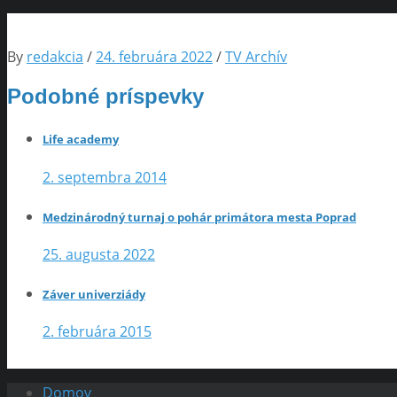
By
redakcia
/
24. februára 2022
/
TV Archív
Podobné príspevky
Life academy
2. septembra 2014
Medzinárodný turnaj o pohár primátora mesta Poprad
25. augusta 2022
Záver univerziády
2. februára 2015
Domov