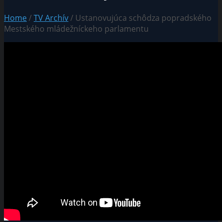
Home
/
TV Archív
/ Ustanovujúca schôdza popradského
Mestského mládežníckeho parlamentu