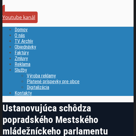
Youtube kanál
Domov
O nás
TV Archív
Objednávky
Faktúry
Zmluvy
Reklama
Služby
Výroba reklamy
Platené príspevky pre obce
Digitalizácia
Kontakty
Ustanovujúca schôdza
popradského Mestského
mládežníckeho parlamentu