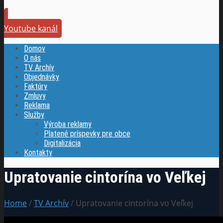
Youtube kanál
Domov
O nás
TV Archív
Objednávky
Faktúry
Zmluvy
Reklama
Služby
Výroba reklamy
Platené príspevky pre obce
Digitalizácia
Kontakty
Upratovanie cintorína vo Veľkej
Home
/
TV Archív
/ Upratovanie cintorína vo Veľkej