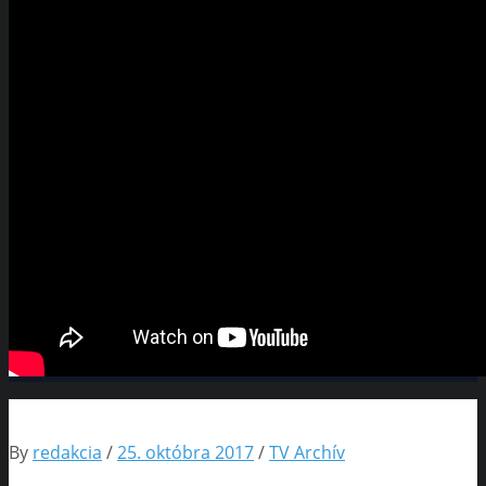
By
redakcia
/
25. októbra 2017
/
TV Archív