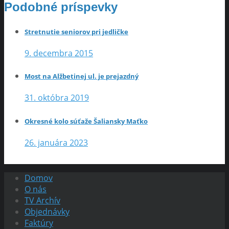
Podobné príspevky
Stretnutie seniorov pri jedličke
9. decembra 2015
Most na Alžbetinej ul. je prejazdný
31. októbra 2019
Okresné kolo súťaže Šaliansky Maťko
26. januára 2023
Domov
O nás
TV Archív
Objednávky
Faktúry