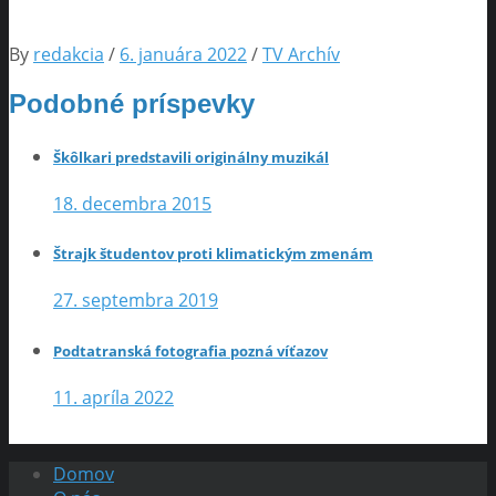
By
redakcia
/
6. januára 2022
/
TV Archív
Podobné príspevky
Škôlkari predstavili originálny muzikál
18. decembra 2015
Štrajk študentov proti klimatickým zmenám
27. septembra 2019
Podtatranská fotografia pozná víťazov
11. apríla 2022
Domov