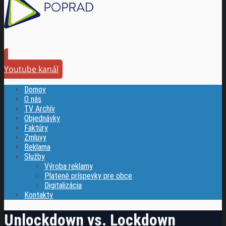
Youtube kanál
Domov
O nás
TV Archív
Objednávky
Faktúry
Zmluvy
Reklama
Služby
Výroba reklamy
Platené príspevky pre obce
Digitalizácia
Kontakty
Unlockdown vs. Lockdown