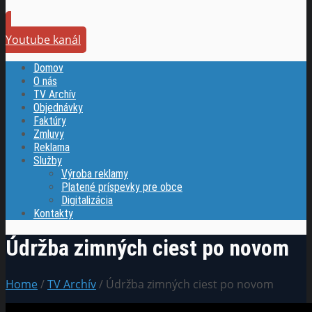
Youtube kanál
Domov
O nás
TV Archív
Objednávky
Faktúry
Zmluvy
Reklama
Služby
Výroba reklamy
Platené príspevky pre obce
Digitalizácia
Kontakty
Údržba zimných ciest po novom
Home
/
TV Archív
/ Údržba zimných ciest po novom