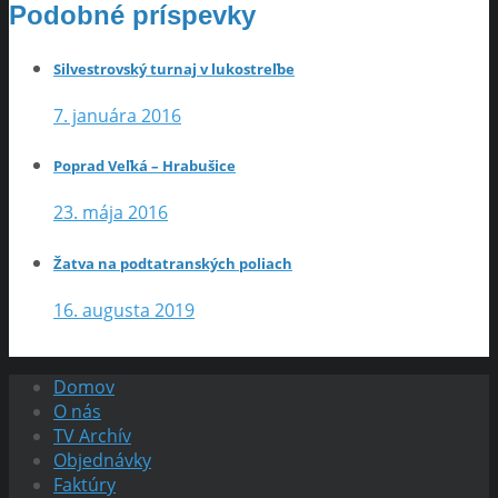
Podobné príspevky
Silvestrovský turnaj v lukostreľbe
7. januára 2016
Poprad Veľká – Hrabušice
23. mája 2016
Žatva na podtatranských poliach
16. augusta 2019
Domov
O nás
TV Archív
Objednávky
Faktúry