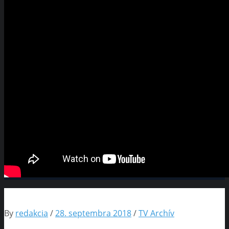
By
redakcia
/
28. septembra 2018
/
TV Archív