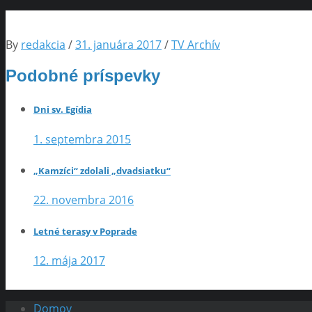
By
redakcia
/
31. januára 2017
/
TV Archív
Podobné príspevky
Dni sv. Egídia
1. septembra 2015
„Kamzíci“ zdolali „dvadsiatku“
22. novembra 2016
Letné terasy v Poprade
12. mája 2017
Domov