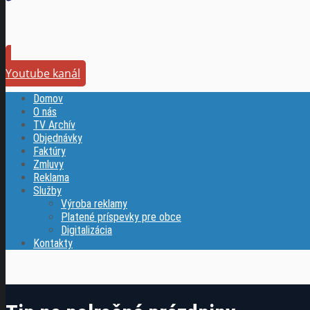
Youtube kanál
Domov
O nás
TV Archív
Objednávky
Faktúry
Zmluvy
Reklama
Služby
Výroba reklamy
Platené príspevky pre obce
Digitalizácia
Kontakty