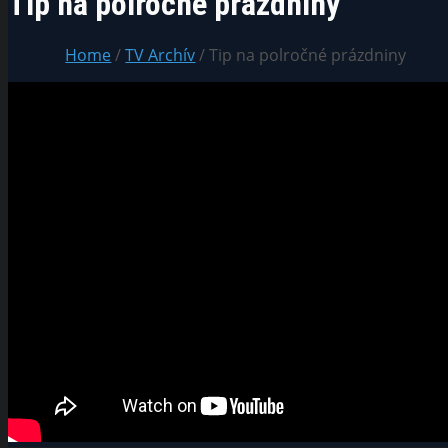
Tip na polročné prázdniny
Home
/
TV Archív
/ Tip na polročné prázdniny