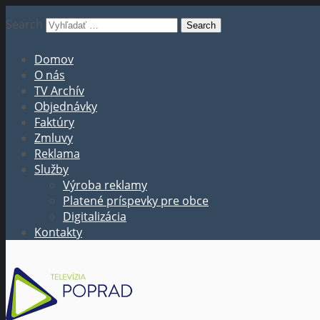
Search
Domov
O nás
TV Archív
Objednávky
Faktúry
Zmluvy
Reklama
Služby
Výroba reklamy
Platené príspevky pre obce
Digitalizácia
Kontakty